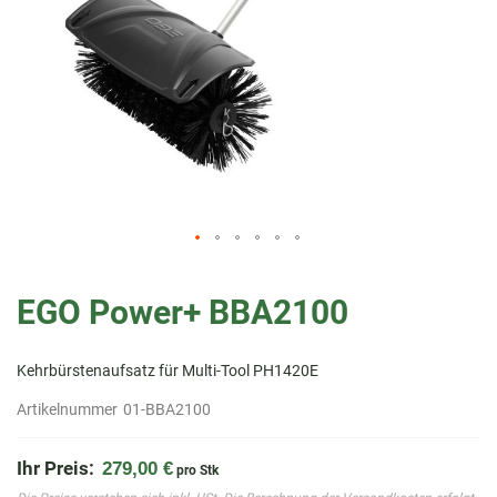
Zum
Anfang
EGO Power+ BBA2100
der
Bildergalerie
springen
Kehrbürstenaufsatz für Multi-Tool PH1420E
Artikelnummer
01-BBA2100
Ihr Preis:
279,00 €
pro Stk