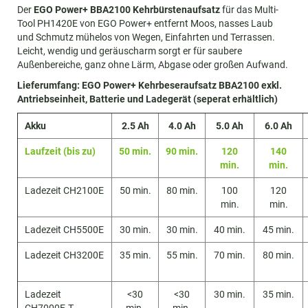
Der
EGO Power+ BBA2100 Kehrbürstenaufsatz
für das Multi-
Tool PH1420E von EGO Power+ entfernt Moos, nasses Laub
und Schmutz mühelos von Wegen, Einfahrten und Terrassen.
Leicht, wendig und geräuscharm sorgt er für saubere
Außenbereiche, ganz ohne Lärm, Abgase oder großen Aufwand.
Lieferumfang: EGO Power+ Kehrbeseraufsatz BBA2100 exkl.
Antriebseinheit, Batterie und Ladegerät (seperat erhältlich)
Akku
2.5 Ah
4.0 Ah
5.0 Ah
6.0 Ah
Laufzeit (bis zu)
50 min.
90 min.
120
140
min.
min.
Ladezeit CH2100E
50 min.
80 min.
100
120
min.
min.
Ladezeit CH5500E
30 min.
30 min.
40 min.
45 min.
Ladezeit CH3200E
35 min.
55 min.
70 min.
80 min.
Ladezeit
<30
<30
30 min.
35 min.
CH7000E-T
min.
min.