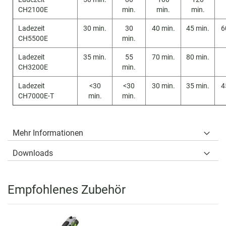
CH2100E
min.
min.
min.
Ladezeit
30 min.
30
40 min.
45 min.
6
CH5500E
min.
Ladezeit
35 min.
55
70 min.
80 min.
CH3200E
min.
Ladezeit
<30
<30
30 min.
35 min.
4
CH7000E-T
min.
min.
Mehr Informationen
Downloads
Empfohlenes Zubehör