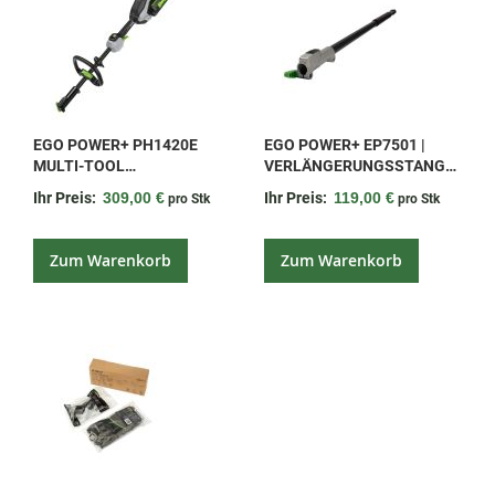
EGO POWER+ PH1420E
EGO POWER+ EP7501 |
MULTI-TOOL
VERLÄNGERUNGSSTANGE
ANTRIEBSEINHEIT |
FÜR PH1420E. FÜR
Ihr Preis:
309,00 €
Ihr Preis:
119,00 €
pro Stk
pro Stk
LEISTUNGSSTARKE
ARBEITEN IN SCHWER
CARBON-
ERREICHBAREN
ANTRIEBSEINHEIT FÜR
BEREICHEN GANZ OHNE
Zum Warenkorb
Zum Warenkorb
VIELSEITIGE
LEITER.
GARTENARBEITEN.
KOMPATIBEL MIT ALLEN
EGO MULTITOOL-
AUFSÄTZEN.
WERKZEUGLOSER
AUFSATZWECHSEL.