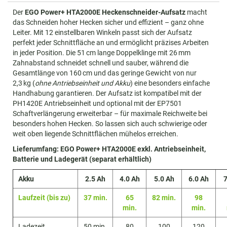
Der
EGO Power+ HTA2000E Heckenschneider-Aufsatz
macht
das Schneiden hoher Hecken sicher und effizient – ganz ohne
Leiter. Mit 12 einstellbaren Winkeln passt sich der Aufsatz
perfekt jeder Schnittfläche an und ermöglicht präzises Arbeiten
in jeder Position. Die 51 cm lange Doppelklinge mit 26 mm
Zahnabstand schneidet schnell und sauber, während die
Gesamtlänge von 160 cm und das geringe Gewicht von nur
2,3 kg (
ohne Antriebseinheit und Akku
) eine besonders einfache
Handhabung garantieren. Der Aufsatz ist kompatibel mit der
PH1420E Antriebseinheit und optional mit der EP7501
Schaftverlängerung erweiterbar – für maximale Reichweite bei
besonders hohen Hecken. So lassen sich auch schwierige oder
weit oben liegende Schnittflächen mühelos erreichen.
Lieferumfang:
EGO Power+ HTA2000E exkl. Antriebseinheit,
Batterie und Ladegerät (separat erhältlich)
Akku
2.5 Ah
4.0 Ah
5.0 Ah
6.0 Ah
7
Laufzeit (bis zu)
37 min.
65
82 min.
98
min.
min.
Ladezeit
50 min.
80
100
120