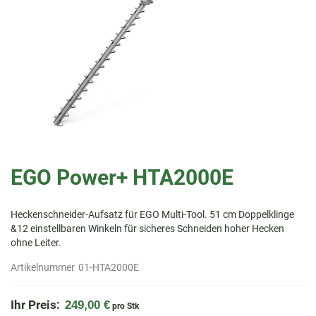
Zum
Anfang
EGO Power+ HTA2000E
der
Bildergalerie
springen
Heckenschneider-Aufsatz für EGO Multi-Tool. 51 cm Doppelklinge
&12 einstellbaren Winkeln für sicheres Schneiden hoher Hecken
ohne Leiter. ​
Artikelnummer
01-HTA2000E
Ihr Preis:
249,00 €
pro Stk