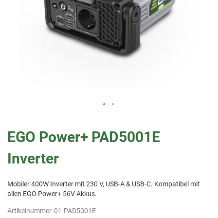
Zum
Anfang
EGO Power+ PAD5001E
der
Bildergalerie
Inverter
springen
Mobiler 400W Inverter mit 230 V, USB-A & USB-C. Kompatibel mit
allen EGO Power+ 56V Akkus.
Artikelnummer
01-PAD5001E