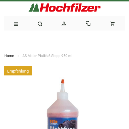
Direkt
zum
Home
AS-Motor Plattfuß-Stopp 950 ml
Inhalt
Zum
Empfehlung
Ende
der
Bildergalerie
springen