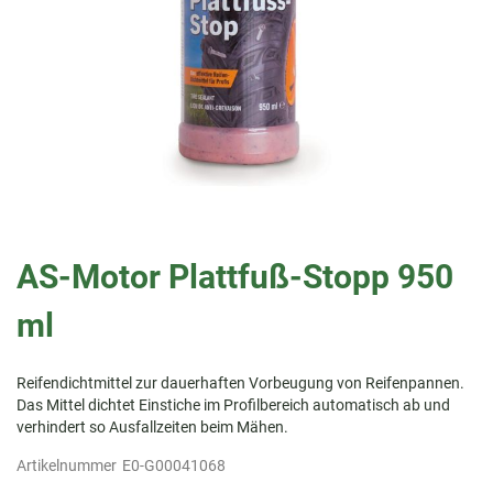
Zum
Anfang
AS-Motor Plattfuß-Stopp 950
der
Bildergalerie
ml
springen
Reifendichtmittel zur dauerhaften Vorbeugung von Reifenpannen.
Das Mittel dichtet Einstiche im Profilbereich automatisch ab und
verhindert so Ausfallzeiten beim Mähen.
Artikelnummer
E0-G00041068