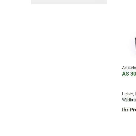
Artike
AS 3
Leiser,
Wildkra
Bürsten
Ihr Pr
– ideal
Bereich