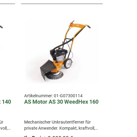
Artikelnummer:
01-G07300114
 140
AS Motor AS 30 WeedHex 160
ür
Mechanischer Unkrautentferner für
oll,
private Anwender. Kompakt, kraftvoll,
nebene
umweltschonend und ideal für unebene