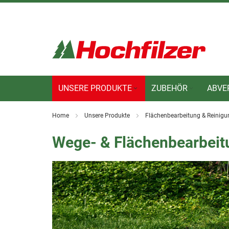
Direkt
zum
Inhalt
UNSERE PRODUKTE
ZUBEHÖR
ABVE
Home
Unsere Produkte
Flächenbearbeitung & Reinig
Wege- & Flächenbearbeit