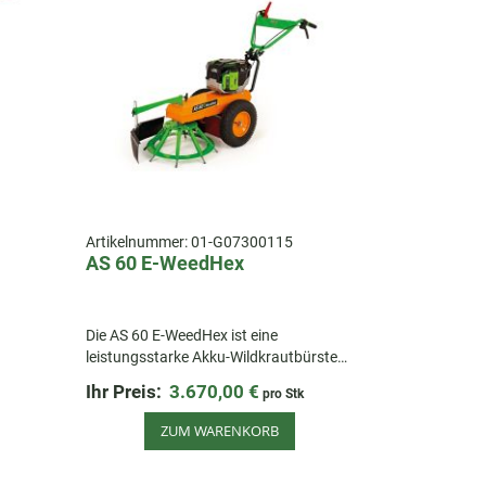
Artikelnummer:
01-G07300115
AS 60 E-WeedHex
Die AS 60 E-WeedHex ist eine
leistungsstarke Akku-Wildkrautbürste
mit 60 cm Arbeitsbreite und
Ihr Preis:
3.670,00 €
pro Stk
mechanischem Bürstenträger – flexibel
c
und sicher.
ZUM WARENKORB