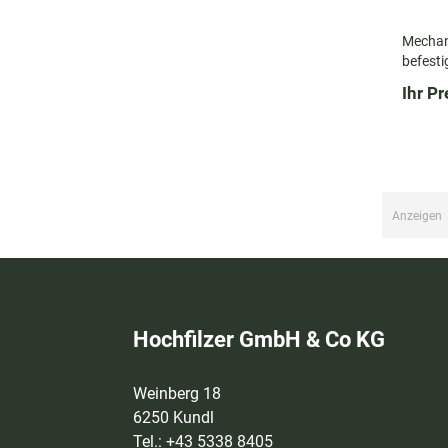
Mechani
befesti
austaus
Ihr Pr
Schutz,
Betrie
Anzeigen
Hochfilzer GmbH & Co KG
Weinberg 18
6250 Kundl
Tel.: +43 5338 8405