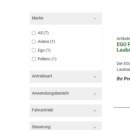
Marke
AS
7
Artike
Ariens
1
EGO P
Laub
Ego
1
Pellenc
1
Der EG
Laubsau
Kraftvol
Antriebsart
Ihr Pr
Gartena
Anwendungsbereich
Fahrantrieb
Steuerung