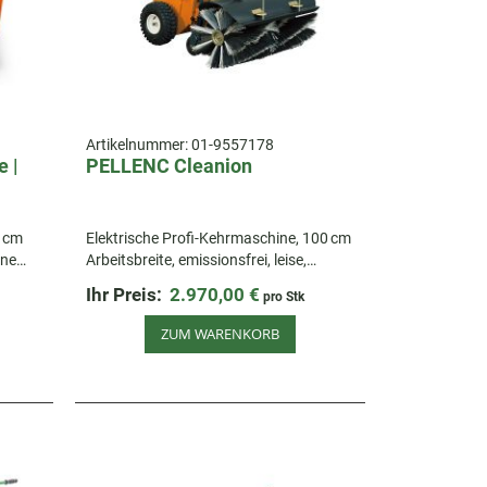
Artikelnummer:
01-9557178
 |
PELLENC Cleanion
 cm
Elektrische Profi-Kehrmaschine, 100 cm
ine
Arbeitsbreite, emissionsfrei, leise,
wendig und vielseitig einsetzbar für
Ihr Preis:
2.970,00 €
pro Stk
Schnee, Laub und Schmutz.
ZUM WARENKORB