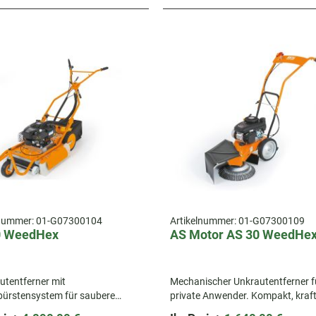
lnummer:
01-G07300104
Artikelnummer:
01-G07300109
0 WeedHex
AS Motor AS 30 WeedHex
utentferner mit
Mechanischer Unkrautentferner f
bürstensystem für saubere
private Anwender. Kompakt, kraftv
, Kanten und Fugen. Effizient,
umweltschonend und ideal für u