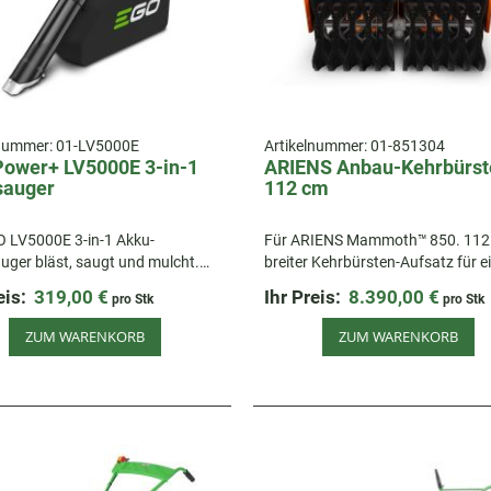
lnummer:
01-LV5000E
Artikelnummer:
01-851304
ower+ LV5000E 3-in-1
ARIENS Anbau-Kehrbürste
sauger
112 cm
O LV5000E 3-in-1 Akku-
Für ARIENS Mammoth™ 850. 112
ger bläst, saugt und mulcht.
breiter Kehrbürsten-Aufsatz für e
l, leicht und ideal für effiziente
gründliche Reinigung.
eis:
319,00 €
Ihr Preis:
8.390,00 €
pro Stk
pro Stk
rbeit.
ZUM WARENKORB
ZUM WARENKORB