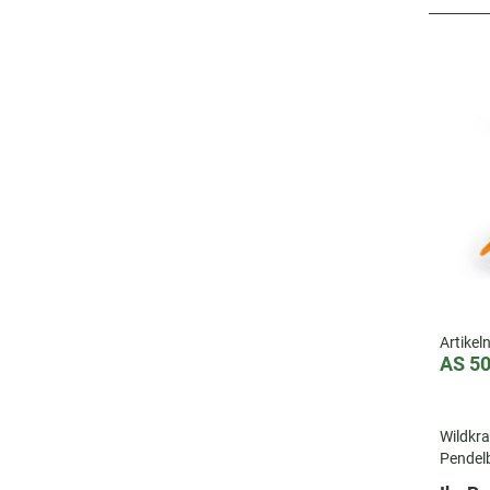
Artike
AS 5
Wildkra
Pendel
Flächen