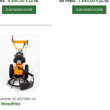
eis:
4.890,00 €
Ihr Preis:
1.640,00 €
pro Stk
pro Stk
freundlich und mit Fangkorb.
Flächen, Kopfsteinpflaster und e
Stellen.
ZUM WARENKORB
ZUM WARENKORB
lnummer:
01-G07300116
0 WeedHex