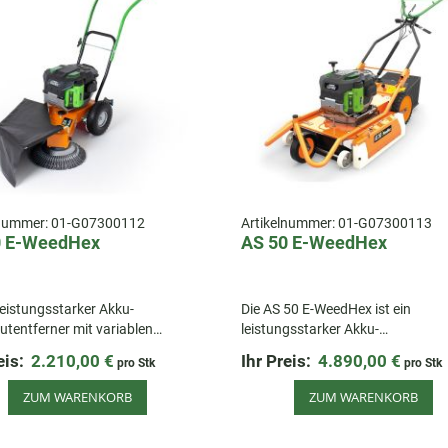
lnummer:
01-G07300112
Artikelnummer:
01-G07300113
0 E-WeedHex
AS 50 E-WeedHex
 leistungsstarker Akku-
Die AS 50 E-WeedHex ist ein
utentferner mit variablen
leistungsstarker Akku-
optionen und hoher Flexibilität
Wildkrautentferner mit 50 cm
eis:
2.210,00 €
Ihr Preis:
4.890,00 €
pro Stk
pro Stk
 für Profis in lärmsensiblen
Arbeitsbreite, 25 L Fangsack und
en.
emissionsfreiem AS-Motor Electri
ZUM WARENKORB
ZUM WARENKORB
Antrieb.