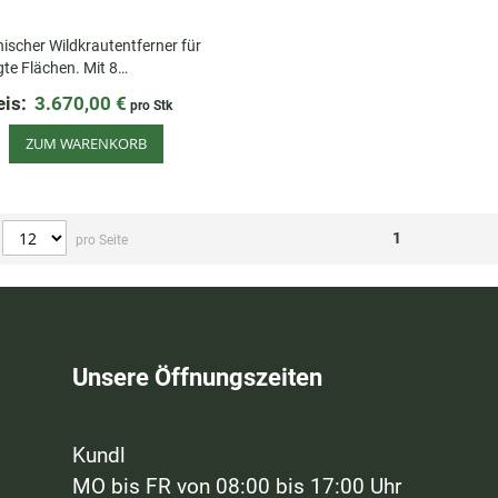
scher Wildkrautentferner für
gte Flächen. Mit 8
chbare Zopfbürsten, Metallring-
eis:
3.670,00 €
pro Stk
 reduzierte Drehzahl für sicheren
b und präzises Kantenräumen.
ZUM WARENKORB
1
pro Seite
Unsere Öffnungszeiten
Kundl
MO bis FR von 08:00 bis 17:00 Uhr