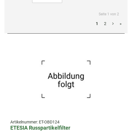
Seite 1 von 2
1
2
»
Artikelnummer:
ET-OBD124
ETESIA Russpartikelfilter