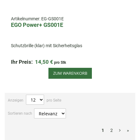
Artikelnummer:
EG-GS001E
EGO Power+ GS001E
Schutzbrille (klar) mit Sicherheitsglas
Ihr Preis:
14,50 €
pro Stk
ZUM WARENKORB
Anzeigen
pro Seite
Sortieren nach
1
2
»