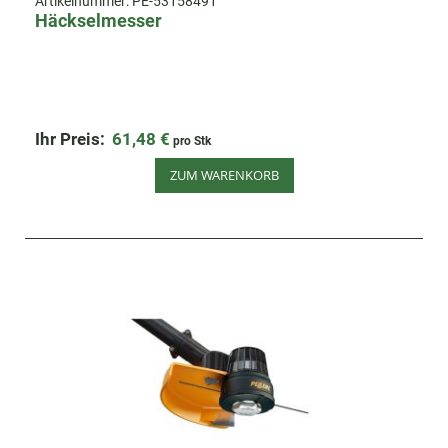
Artikelnummer:
PE-53158491
Häckselmesser
Ihr Preis:
61,48 €
pro Stk
ZUM WARENKORB