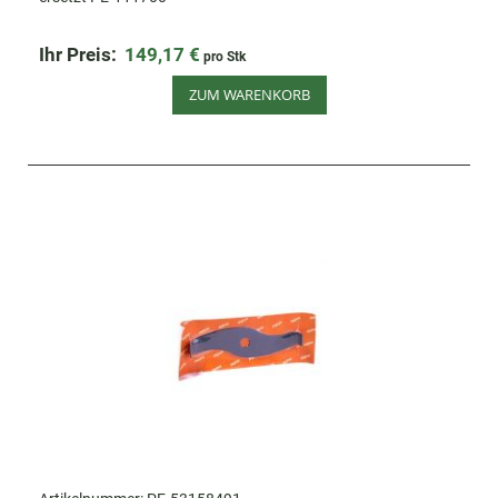
Ihr Preis:
149,17 €
pro Stk
ZUM WARENKORB