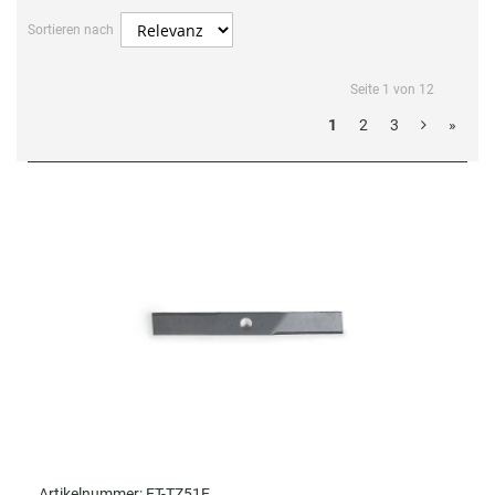
Sortieren nach
Seite 1 von 12
1
2
3
»
Artikelnummer:
ET-TZ51E