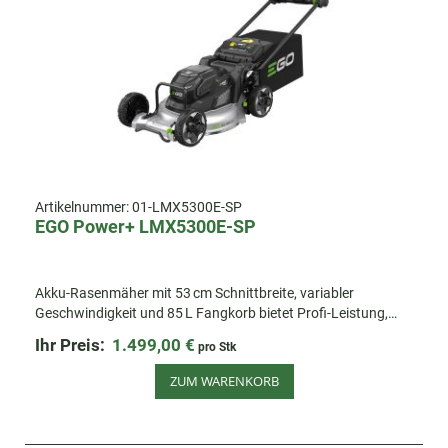
Artikelnummer:
01-LMX5300E-SP
EGO Power+ LMX5300E-SP
Akku-Rasenmäher mit 53 cm Schnittbreite, variabler
Geschwindigkeit und 85 L Fangkorb bietet Profi-Leistung,
Peak Power™ und langlebiges Aluminium-Mähdeck für große
Ihr Preis:
1.499,00 €
pro Stk
Gärten und Freiflächen.
ZUM WARENKORB