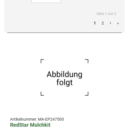
Seite 1 von 2
1
2
»
Artikelnummer:
MA-EP247500
RedStar Mulchkit