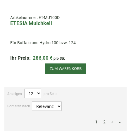
Artikelnummer:
ET-MU100D
ETESIA Mulchkeil
Für Buffalo und Hydro 100 bzw. 124
Ihr Preis:
286,00 €
pro Stk
ZUM WARENKORB
Anzeigen
pro Seite
Sortieren nach
1
2
»