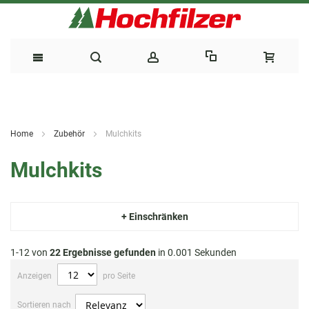
Direkt
zum
Home
Zubehör
Mulchkits
Inhalt
Mulchkits
+ Einschränken
1-12 von
22
Ergebnisse gefunden
in 0.001 Sekunden
Anzeigen
pro Seite
Sortieren nach