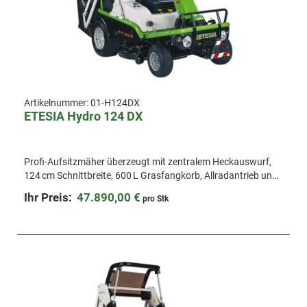
Artikelnummer:
01-H124DX
ETESIA Hydro 124 DX
Profi-Aufsitzmäher überzeugt mit zentralem Heckauswurf,
124 cm Schnittbreite, 600 L Grasfangkorb, Allradantrieb und
hydraulischer Hochentleerung. Ideal für Profis auf großen
Ihr Preis:
47.890,00 €
pro Stk
Flächen.