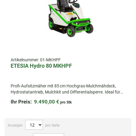
Artikelnummer:
01-MKHPF
ETESIA Hydro 80 MKHPF
Profi-Auf­sitzmäher mit 85 cm Hochgras-Mulchmähdeck,
Hydrostatantrieb, Mulchkit und Differentialsperre. Ideal für
hohes Gras und große Flächen.
Ihr Preis:
9.490,00 €
pro Stk
Anzeigen
pro Seite