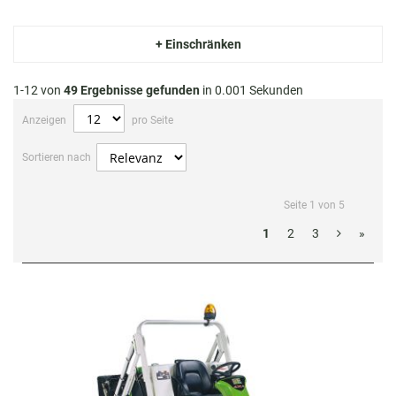
+ Einschränken
1-12 von
49
Ergebnisse gefunden
in 0.001 Sekunden
Anzeigen
pro Seite
Sortieren nach
Seite 1 von 5
1
2
3
»