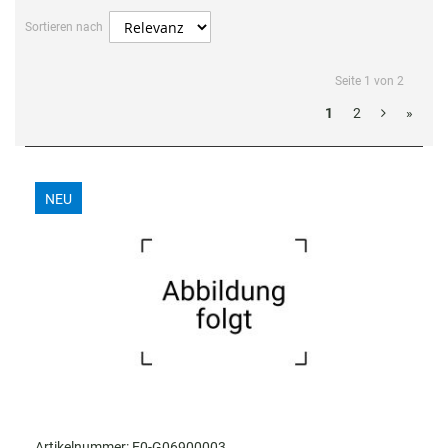
Sortieren nach
Seite 1 von 2
1
2
»
NEU
Artikelnummer:
E0-G06900003