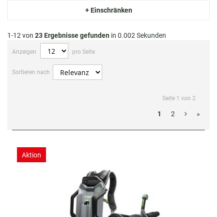
+ Einschränken
1-12 von
23
Ergebnisse gefunden
in 0.002 Sekunden
Anzeigen
pro Seite
Sortieren nach
Seite 1 von 2
1
2
»
Aktion