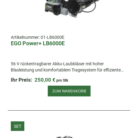
Artikelnummer:
01-LB6000E
EGO Power+ LB6000E
56 V rückentragbarer Akku-Laubbläser mit hoher
Blasleistung und komfortablem Tragesystem für effiziente
Reinigungsarbeiten auf großen Flächen und bei langen
Ihr Preis:
250,00 €
pro Stk
Einsätzen.
ZUM WARENKORB
SET