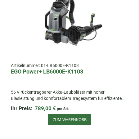
Artikelnummer:
01-LB6000E-K1103
EGO Power+ LB6000E-K1103
56 V rückentragbarer Akku-Laubbläser mit hoher
Blasleistung und komfortablem Tragesystem für effiziente
Reinigungsarbeiten auf großen Flächen und bei langen
Ihr Preis:
789,00 €
pro Stk
Einsätzen. Inkl. Akku & Ladegerät
ZUM WARENKORB