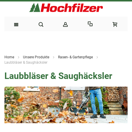
Direkt
zum
Home
Unsere Produkte
Rasen- & Gartenpflege
Inhalt
Laubbläser & Saughäcksler
Laubbläser & Saughäcksler