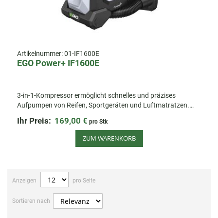
Artikelnummer:
01-IF1600E
EGO Power+ IF1600E
3-in-1-Kompressor ermöglicht schnelles und präzises
Aufpumpen von Reifen, Sportgeräten und Luftmatratzen.
Leistungsstark, mobil und ideal für Zuhause und unterwegs.
Ihr Preis:
169,00 €
pro Stk
ZUM WARENKORB
Anzeigen
pro Seite
Sortieren nach