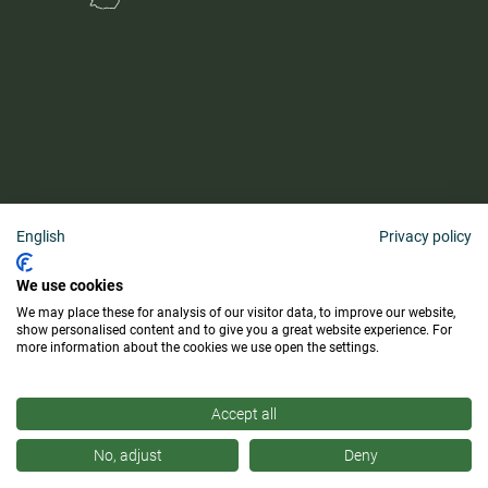
English
Privacy policy
AGB
We use cookies
Barrierefreiheitserklärung
We may place these for analysis of our visitor data, to improve our website,
Lieferung & Zahlung
show personalised content and to give you a great website experience. For
more information about the cookies we use open the settings.
Kauf widerrufen
Accept all
No, adjust
Deny
Copyright ©2026 Hochfilzer, All Rights Reserved