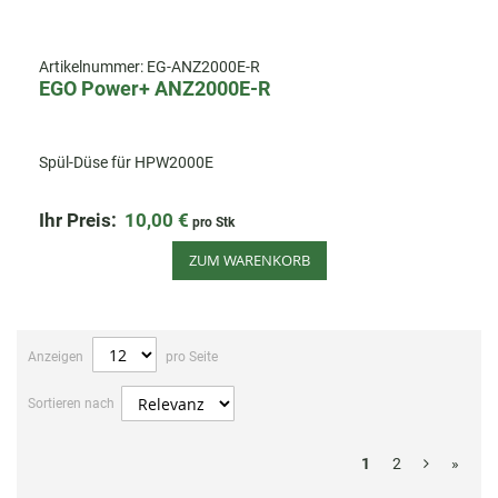
Artikelnummer:
EG-ANZ2000E-R
EGO Power+ ANZ2000E-R
Spül-Düse für HPW2000E
Ihr Preis:
10,00 €
pro Stk
ZUM WARENKORB
Anzeigen
pro Seite
Sortieren nach
1
2
»