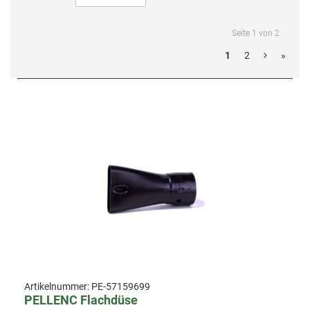
Seite 1 von 2
1
2
»
Artikelnummer:
PE-57159699
PELLENC Flachdüse