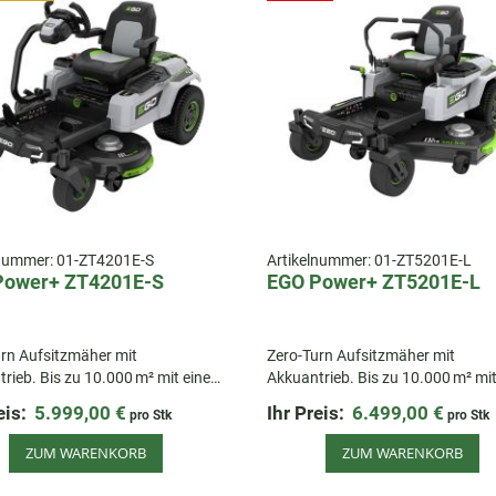
lnummer:
01-ZT4201E-S
Artikelnummer:
01-ZT5201E-L
Power+ ZT4201E-S
EGO Power+ ZT5201E-L
rn Aufsitzmäher mit
Zero-Turn Aufsitzmäher mit
rieb. Bis zu 10.000 m² mit einer
Akkuantrieb. Bis zu 10.000 m² mit
dung. Mit Lenkrad-Steuerung.
Akkuladung. Mit Panzersteuerun
eis:
5.999,00 €
Ihr Preis:
6.499,00 €
pro Stk
pro Stk
ZUM WARENKORB
ZUM WARENKORB