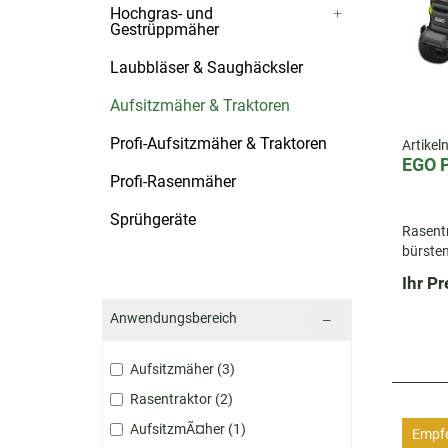
Hochgras- und
Gestrüppmäher
Laubbläser & Saughäcksler
Aufsitzmäher & Traktoren
Profi-Aufsitzmäher & Traktoren
Artike
EGO 
Profi-Rasenmäher
Sprühgeräte
Rasentr
bürsten
Schnit
Ihr Pr
Anwendungsbereich
Aufsitzmäher
3
Rasentraktor
2
AufsitzmÃ¤her
1
Empf