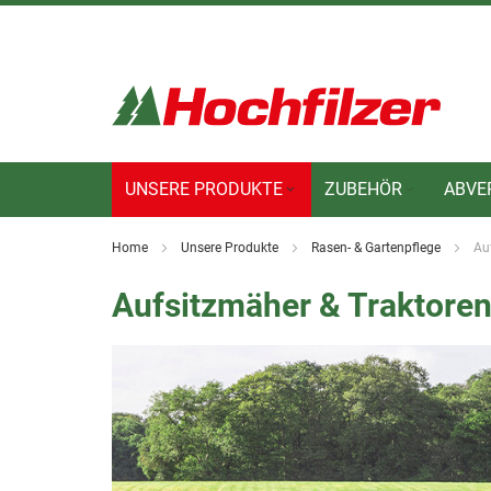
Direkt
zum
Inhalt
UNSERE PRODUKTE
ZUBEHÖR
ABVE
Home
Unsere Produkte
Rasen- & Gartenpflege
Au
Aufsitzmäher & Traktore