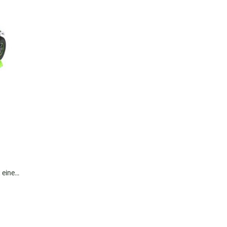
 einer
g.