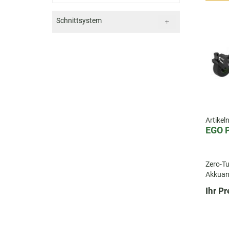
Schnittsystem
Artike
EGO 
Zero-Tu
Akkuant
Akkula
Ihr Pr