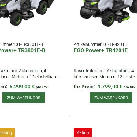
lnummer:
01-TR3801E-B
Artikelnummer:
01-TR4201E
Power+ TR3801E-B
EGO Power+ TR4201E
aktor mit Akkuantrieb, 4
Rasentraktor mit Akkuantrieb, 4
losen Motoren, 12 einstellbaren
bürstenlosen Motoren, 12 einstel
thöhen & 300 L Fangkorb.
Schnitthöhen & Seitenauswurf
eis:
5.299,00 €
Ihr Preis:
4.799,00 €
pro Stk
pro Stk
ZUM WARENKORB
ZUM WARENKORB
ehlung
Aktion