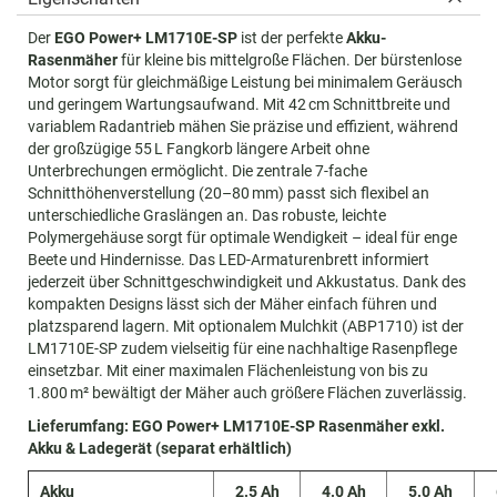
Der
EGO Power+ LM1710E-SP
ist der perfekte
Akku-
Rasenmäher
für kleine bis mittelgroße Flächen. Der bürstenlose
Motor sorgt für gleichmäßige Leistung bei minimalem Geräusch
und geringem Wartungsaufwand. Mit 42 cm Schnittbreite und
variablem Radantrieb mähen Sie präzise und effizient, während
der großzügige 55 L Fangkorb längere Arbeit ohne
Unterbrechungen ermöglicht. Die zentrale 7-fache
Schnitthöhenverstellung (20–80 mm) passt sich flexibel an
unterschiedliche Graslängen an. Das robuste, leichte
Polymergehäuse sorgt für optimale Wendigkeit – ideal für enge
Beete und Hindernisse. Das LED-Armaturenbrett informiert
jederzeit über Schnittgeschwindigkeit und Akkustatus. Dank des
kompakten Designs lässt sich der Mäher einfach führen und
platzsparend lagern. Mit optionalem Mulchkit (ABP1710) ist der
LM1710E-SP zudem vielseitig für eine nachhaltige Rasenpflege
einsetzbar. Mit einer maximalen Flächenleistung von bis zu
1.800 m²
bewältigt der Mäher auch größere Flächen zuverlässig.
Lieferumfang: EGO Power+ LM1710E-SP Rasenmäher exkl.
Akku & Ladegerät (separat erhältlich)
Akku
2.5 Ah
4.0 Ah
5.0 Ah