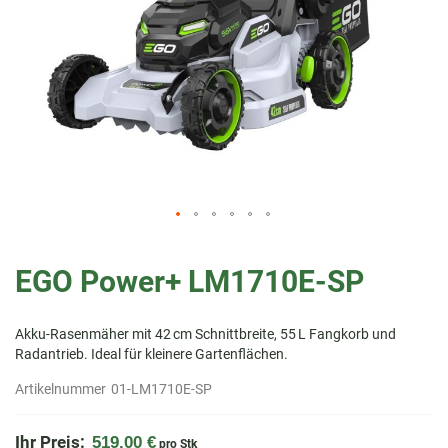
Zum
Anfang
EGO Power+ LM1710E-SP
der
Bildergalerie
springen
Akku-Rasenmäher mit 42 cm Schnittbreite, 55 L Fangkorb und
Radantrieb. Ideal für kleinere Gartenflächen.
Artikelnummer
01-LM1710E-SP
Ihr Preis:
519,00 €
pro Stk