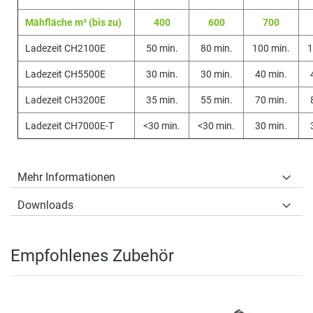
Mähfläche m² (bis zu)
400
600
700
Ladezeit CH2100E
50 min.
80 min.
100 min.
1
Ladezeit CH5500E
30 min.
30 min.
40 min.
Ladezeit CH3200E
35 min.
55 min.
70 min.
Ladezeit CH7000E-T
<30 min.
<30 min.
30 min.
Mehr Informationen
Downloads
Empfohlenes Zubehör