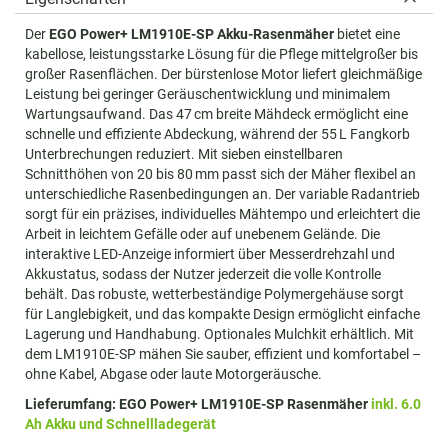
Der
EGO Power+ LM1910E-SP
Akku-Rasenmäher
bietet eine
kabellose, leistungsstarke Lösung für die Pflege mittelgroßer bis
großer Rasenflächen. Der bürstenlose Motor liefert gleichmäßige
Leistung bei geringer Geräuschentwicklung und minimalem
Wartungsaufwand. Das 47 cm breite Mähdeck ermöglicht eine
schnelle und effiziente Abdeckung, während der 55 L Fangkorb
Unterbrechungen reduziert. Mit sieben einstellbaren
Schnitthöhen von 20 bis 80 mm passt sich der Mäher flexibel an
unterschiedliche Rasenbedingungen an. Der variable Radantrieb
sorgt für ein präzises, individuelles Mähtempo und erleichtert die
Arbeit in leichtem Gefälle oder auf unebenem Gelände. Die
interaktive LED-Anzeige informiert über Messer­drehzahl und
Akkustatus, sodass der Nutzer jederzeit die volle Kontrolle
behält. Das robuste, wetterbeständige Polymergehäuse sorgt
für Langlebigkeit, und das kompakte Design ermöglicht einfache
Lagerung und Handhabung. Optionales Mulchkit erhältlich. Mit
dem LM1910E-SP mähen Sie sauber, effizient und komfortabel –
ohne Kabel, Abgase oder laute Motorgeräusche.
Lieferumfang: EGO Power+ LM1910E-SP Rasenmäher
inkl. 6.0
Ah Akku und Schnellladegerät