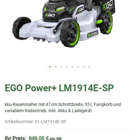
Zum
Anfang
EGO Power+ LM1914E-SP
der
Bildergalerie
springen
kku-Rasenmäher mit 47 cm Schnittbreite, 55 L Fangkorb und
variablem Radantrieb. Inkl. Akku & Ladegerät
Artikelnummer
01-LM1914E-SP
Ihr Preis:
849,00 €
pro Stk