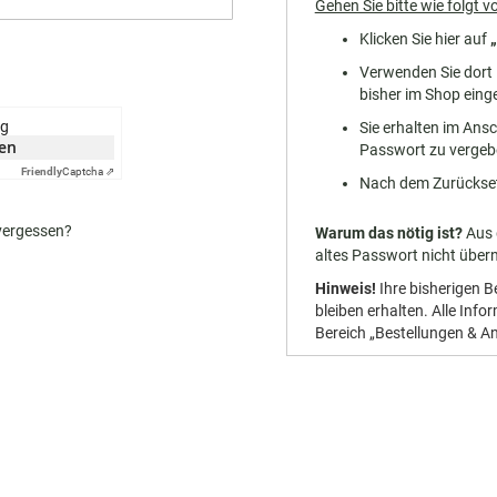
Gehen Sie bitte wie folgt vo
Klicken Sie hier auf
Verwenden Sie dort I
bisher im Shop eing
ng
Sie erhalten im Ansc
ken
Passwort zu vergeb
Friendly
Captcha ⇗
Nach dem Zurückset
vergessen?
Warum das nötig ist?
Aus 
altes Passwort nicht übe
Hinweis!
Ihre bisherigen 
bleiben erhalten. Alle Inf
Bereich „Bestellungen & A