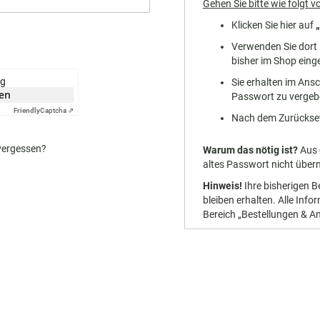
Gehen Sie bitte wie folgt vo
Klicken Sie hier auf
Verwenden Sie dort I
bisher im Shop eing
ng
Sie erhalten im Ansc
ken
Passwort zu vergeb
Friendly
Captcha ⇗
Nach dem Zurückset
vergessen?
Warum das nötig ist?
Aus 
altes Passwort nicht übe
Hinweis!
Ihre bisherigen 
bleiben erhalten. Alle Inf
Bereich „Bestellungen & A